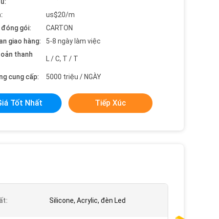
ểu:
:
us$20/m
t đóng gói:
CARTON
an giao hàng:
5-8 ngày làm việc
hoản thanh
L / C, T / T
ng cung cấp:
5000 triệu / NGÀY
Giá Tốt Nhất
Tiếp Xúc
ất:
Silicone, Acrylic, đèn Led