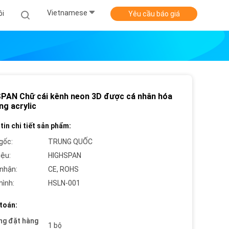
Vietnamese
ôi
Yêu cầu báo giá
PAN Chữ cái kênh neon 3D được cá nhân hóa
ng acrylic
tin chi tiết sản phẩm:
gốc:
TRUNG QUỐC
iệu:
HIGHSPAN
nhận:
CE, ROHS
hình:
HSLN-001
toán:
ng đặt hàng
1 bộ