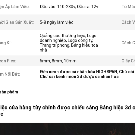
ện Áp Làm Việc:
Đầu vào: 110-230v, Đầu ra: 12v
Tô Mà
ời Gian Sản Xuất:
5-8 ngày làm việc
Cách V
Quảng cáo thương hiệu, Logo
doanh nghiệp, Logo công ty,
ng Kí:
Cách C
Trang trí phòng, Bảng hiệu tòa
nhà
on Flex:
6mm, 8mm, 10mm
Giấy C
Đèn neon được cá nhân hóa HIGHSPAN
,
Chữ cái
m Nổi Bật:
Chữ cái kênh neon 3d được cá nhân hóa
 sản phẩm
iệu cửa hàng tùy chỉnh được chiếu sáng Bảng hiệu 3d 
ic