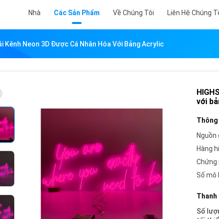
Nhà
Các Sản Phẩm
Về Chúng Tôi
Liên Hệ Chúng T
 Kênh Neon 3D Được Cá Nhân Hóa Với Bảng Acrylic
HIGHS
với bả
Thông 
Nguồn 
Hàng h
Chứng 
Số mô 
Thanh 
Số lượ