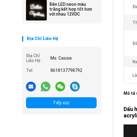
Đèn LED neon màu
Đi
trắng kết hợp tốt hơn
với nhau 12VDC
Th
Địa Chỉ Liên Hệ
Đă
Địa Chỉ
Ms. Cassie
Liên Hệ:
Ne
Tel:
8618137798792
Là
Mô tả
Tiếp xúc
Dấu h
acryl