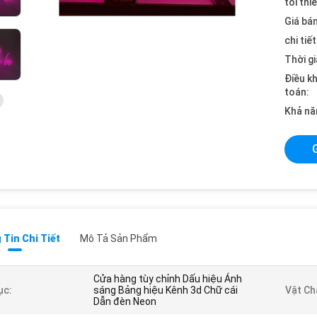
tối thi
Giá bán
chi tiế
Thời gi
Điều k
toán:
Khả nă
Tin Chi Tiết
Mô Tả Sản Phẩm
Cửa hàng tùy chỉnh Dấu hiệu Ánh
ục:
sáng Bảng hiệu Kênh 3d Chữ cái
Vật Ch
Dẫn đèn Neon