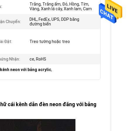
Trắng, Trắng ấm, Đỏ, Hồng, Tím,
u:
Vàng, Xanh lá cây, Xanh lam, Cam
DHL, FedEx, UPS, DDP bằng
ận Chuyển:
đường biển
ài Đặt:
Treo tường hoặc treo
hứng Nhận:
ce, RoHS
 kênh neon với bảng acrylic
,
chữ cái kênh dẫn đèn neon đăng với bảng