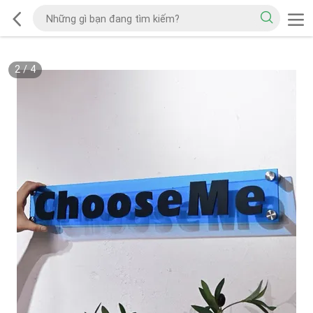
2
/
4