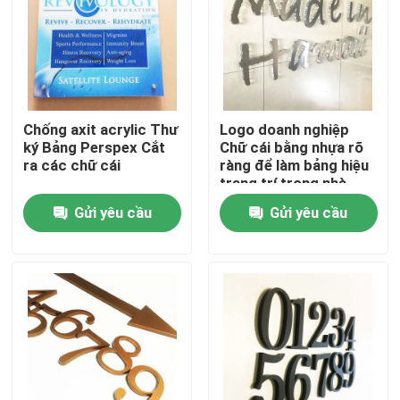
Tham quan nhà máy
Kiểm soát chất lượng
Chống axit acrylic Thư
Logo doanh nghiệp
ký Bảng Perspex Cắt
Chữ cái bằng nhựa rõ
Liên hệ chúng tôi
ra các chữ cái
ràng để làm bảng hiệu
trang trí trong nhà
Gửi yêu cầu
Gửi yêu cầu
Yêu cầu báo giá
Ký tự 3d
Ký hiệu kênh
Dấu hiệu chữ cái có đèn nền