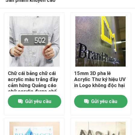
Chữ cái bảng chữ cái
15mm 3D pha lê
acrylic màu trắng đầy
Acrylic Thư ký hiệu UV
cảm hứng Quảng cáo
in Logo không độc hại
chữ acrylic được chế
Nhà
tạo
Gửi yêu cầu
Gửi yêu cầu
Các sản phẩm
Về chúng tôi