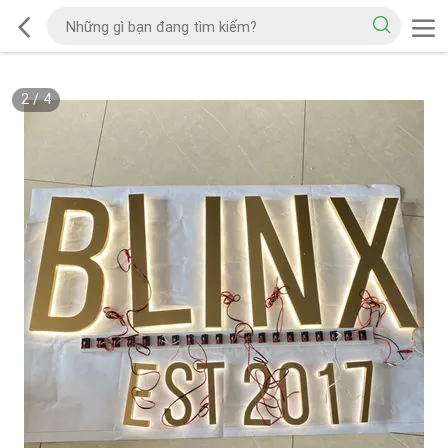
2
/
4