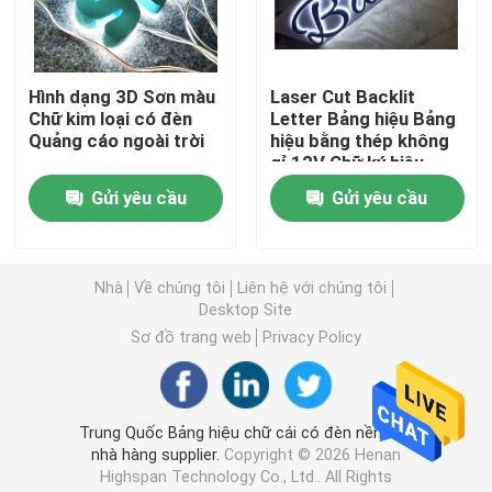
Chữ acrylic dẫn
Hình dạng 3D Sơn màu
Laser Cut Backlit
Chữ kim loại có đèn
Letter Bảng hiệu Bảng
dấu hiệu neon tùy chỉnh
Quảng cáo ngoài trời
hiệu bằng thép không
gỉ 12V Chữ ký hiệu
bằng thép không gỉ
Bảng hiệu đèn neon
Gửi yêu cầu
Gửi yêu cầu
Dấu hiệu chữ kim loại
Nhà
Về chúng tôi
Liên hệ với chúng tôi
Desktop Site
Dấu hiệu chữ acrylic
Sơ đồ trang web
Privacy Policy
Ký hiệu số nhà
Trung Quốc Bảng hiệu chữ cái có đèn nền Led
nhà hàng supplier.
Copyright © 2026 Henan
Dấu hiệu mặt tiền cửa hàng
Highspan Technology Co., Ltd.. All Rights