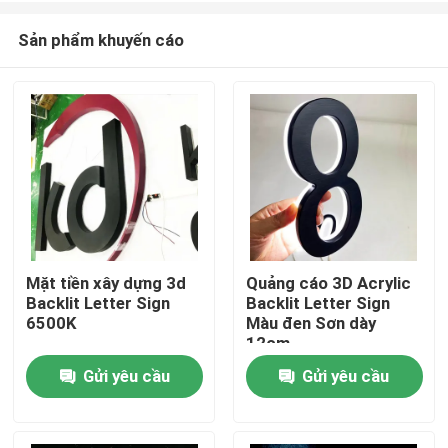
Sản phẩm khuyến cáo
Mặt tiền xây dựng 3d
Quảng cáo 3D Acrylic
Backlit Letter Sign
Backlit Letter Sign
Nhà
6500K
Màu đen Sơn dày
12cm
Gửi yêu cầu
Gửi yêu cầu
Các sản phẩm
Về chúng tôi