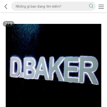
2
/
5