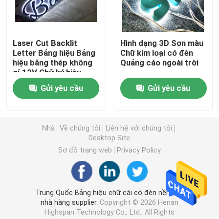
Chữ acrylic dẫn
Laser Cut Backlit
Hình dạng 3D Sơn màu
Letter Bảng hiệu Bảng
Chữ kim loại có đèn
dấu hiệu neon tùy chỉnh
hiệu bằng thép không
Quảng cáo ngoài trời
gỉ 12V Chữ ký hiệu
bằng thép không gỉ
Bảng hiệu đèn neon
Gửi yêu cầu
Gửi yêu cầu
Dấu hiệu chữ kim loại
Nhà
Về chúng tôi
Liên hệ với chúng tôi
Desktop Site
Dấu hiệu chữ acrylic
Sơ đồ trang web
Privacy Policy
Ký hiệu số nhà
Trung Quốc Bảng hiệu chữ cái có đèn nền Led
nhà hàng supplier.
Copyright © 2026 Henan
Dấu hiệu mặt tiền cửa hàng
Highspan Technology Co., Ltd.. All Rights