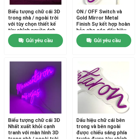
Biểu tượng chữ cái 3D
ON / OFF Switch và
trong nhà / ngoài trời
Gold Mirror Metal
với tùy chọn thiết kế
Finish Sự kết hợp hoàn
tùy chỉnh nguồn ánh
hảo cho các dấu hiệu
sáng SMD5050
chữ cái LED 3D có thể
Gửi yêu cầu
Gửi yêu cầu
tùy chỉnh
Nhà
Các sản phẩm
Biểu tượng chữ cái 3D
Dấu hiệu chữ cái bên
Nhất xuất khỏi cạnh
trong và bên ngoài
tranh với màn hình 3D
được chiếu sáng phía
Về chúng tôi
trong nhà / ngoài trời
trước được tùy chỉnh