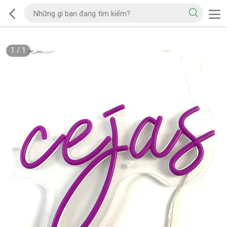
1
/
1